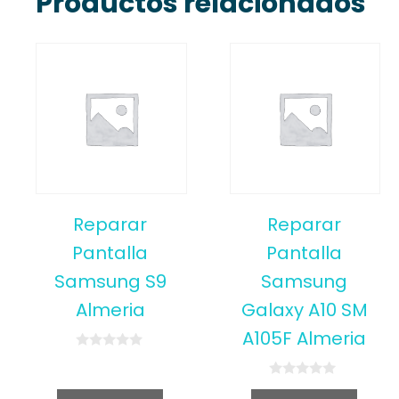
Productos relacionados
Reparar
Reparar
Pantalla
Pantalla
Samsung S9
Samsung
Almeria
Galaxy A10 SM
A105F Almeria
0
o
u
0
t