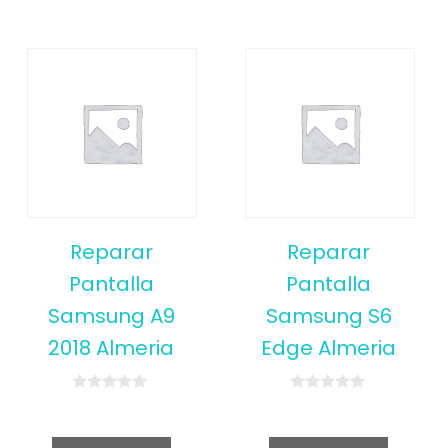
Reparar
Reparar
Pantalla
Pantalla
Samsung A9
Samsung S6
2018 Almeria
Edge Almeria
0
0
o
o
u
u
t
t