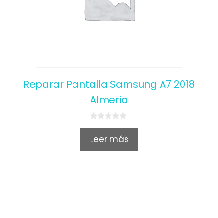
Reparar Pantalla Samsung A7 2018
Almeria
0
o
Leer más
u
t
o
f
5