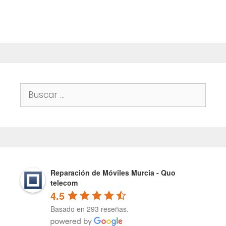
f
5
Buscar:
Reparación de Móviles Murcia - Quo
telecom
4.5
Basado en 293 reseñas.