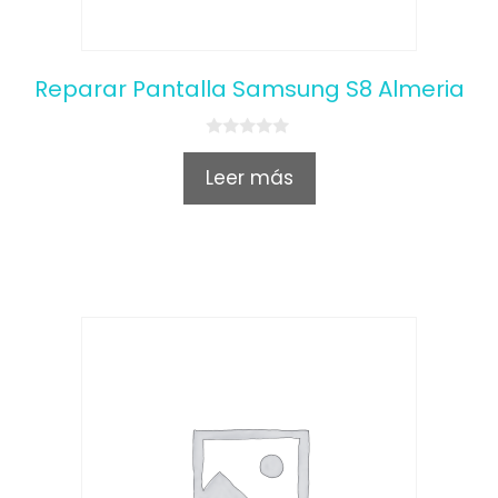
Reparar Pantalla Samsung S8 Almeria
0
o
Leer más
u
t
o
f
5