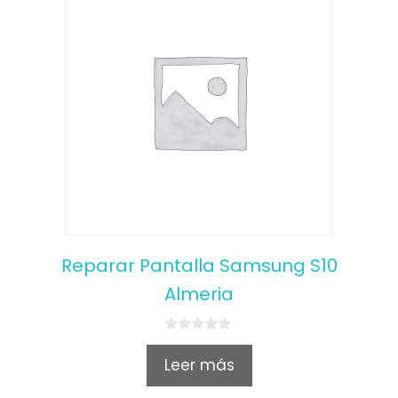
Reparar Pantalla Samsung S10
Almeria
0
o
Leer más
u
t
o