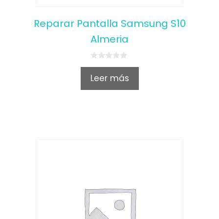
Reparar Pantalla Samsung S10
Almeria
0
o
Leer más
u
t
o
f
5