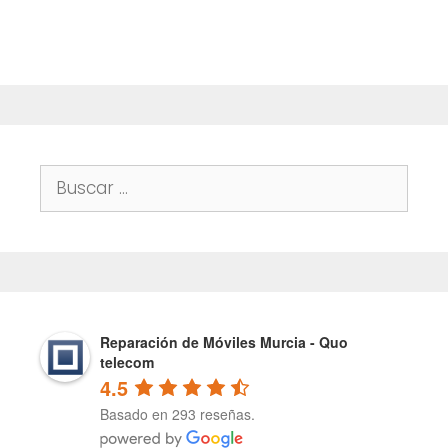
f
5
Buscar:
Reparación de Móviles Murcia - Quo
telecom
4.5
Basado en 293 reseñas.