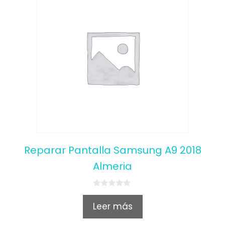
Reparar Pantalla Samsung A9 2018
Almeria
0
o
Leer más
u
t
o