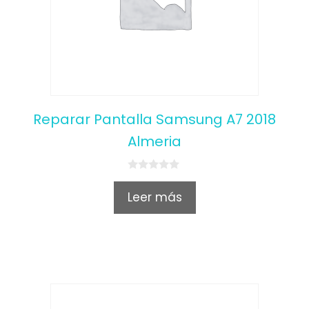
Reparar Pantalla Samsung A7 2018
Almeria
0
o
Leer más
u
t
o
f
5