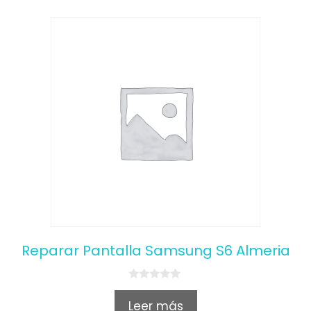
Reparar Pantalla Samsung S6 Almeria
0
o
Leer más
u