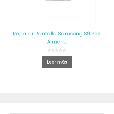
Reparar Pantalla Samsung S9 Plus
Almeria
0
o
Leer más
u
t
o
f
5