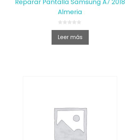
Reparar Pantalla Samsung A7 2018
Almeria
0
o
Leer más
u
t
o
f
5