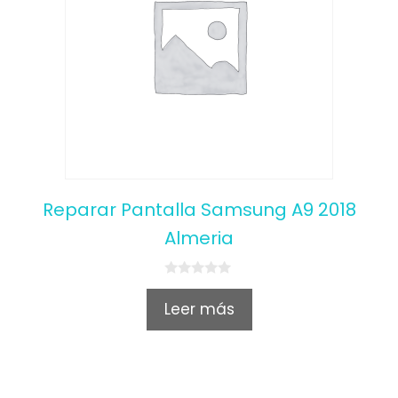
Reparar Pantalla Samsung A9 2018
Almeria
0
o
Leer más
u
t
o
f
5