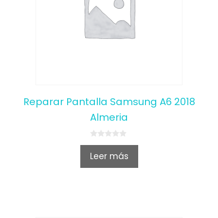
Reparar Pantalla Samsung A6 2018
Almeria
0
o
Leer más
u
t
o
f
5