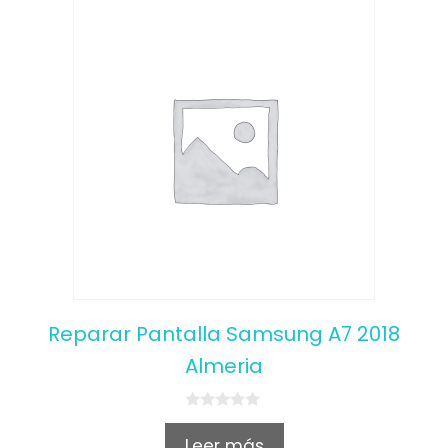
Reparar Pantalla Samsung A7 2018
Almeria
0
o
Leer más