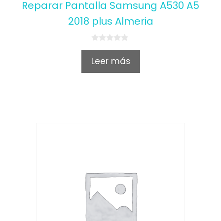
Reparar Pantalla Samsung A530 A5
2018 plus Almeria
0
o
Leer más
u
t
o
f
5