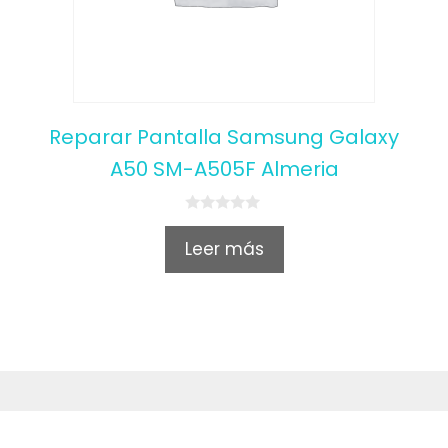
Reparar Pantalla Samsung Galaxy
A50 SM-A505F Almeria
0
o
Leer más
u
t
o
f
5