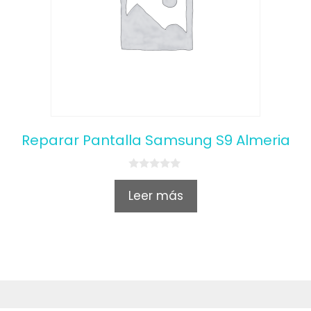
Reparar Pantalla Samsung S9 Almeria
0
o
Leer más
u
t
o
f
5