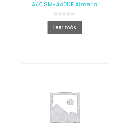
A40 SM-A405F Almeria
0
o
Leer más
u
t
o
f
5