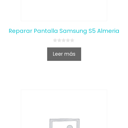
Reparar Pantalla Samsung S5 Almeria
0
o
Leer más
u
t
o
f
5