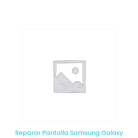
f
5
Reparar Pantalla Samsung Galaxy