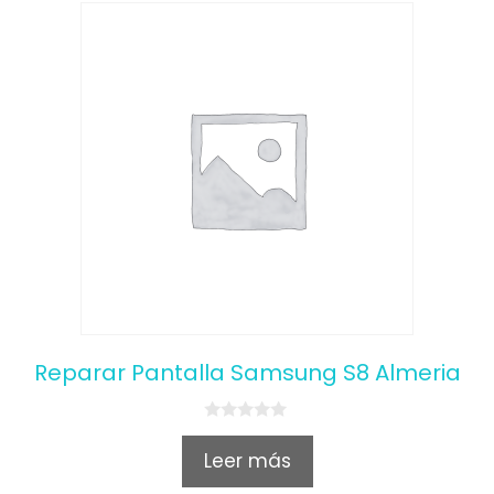
Reparar Pantalla Samsung S8 Almeria
0
o
Leer más
u
t
o