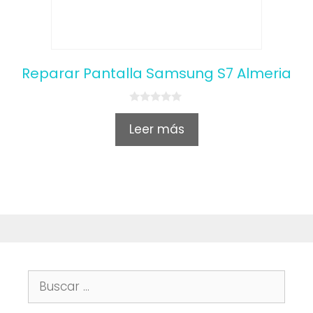
Reparar Pantalla Samsung S7 Almeria
0
o
Leer más
u
t
o
f
5
Buscar: