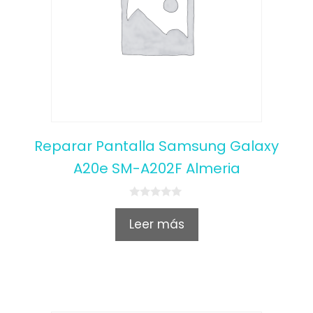
Reparar Pantalla Samsung Galaxy
A20e SM-A202F Almeria
0
o
Leer más
u
t
o
f
5