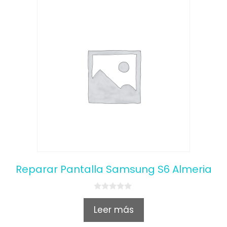
Reparar Pantalla Samsung S6 Almeria
0
o
Leer más
u
t
o