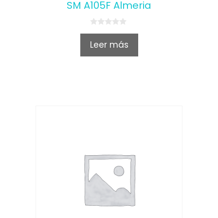
SM A105F Almeria
0
o
Leer más
u
t
o
f
5