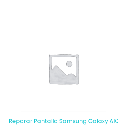
f
5
Reparar Pantalla Samsung Galaxy A10