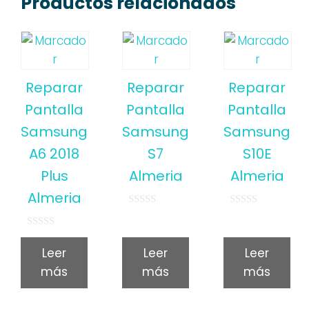
Productos relacionados
Reparar
Reparar
Reparar
Pantalla
Pantalla
Pantalla
Samsung
Samsung
Samsung
A6 2018
S7
S10E
Plus
Almeria
Almeria
Almeria
0
0
o
o
u
u
0
t
t
o
Leer
Leer
Leer
o
o
u
f
f
t
más
más
más
5
5
o
f
5