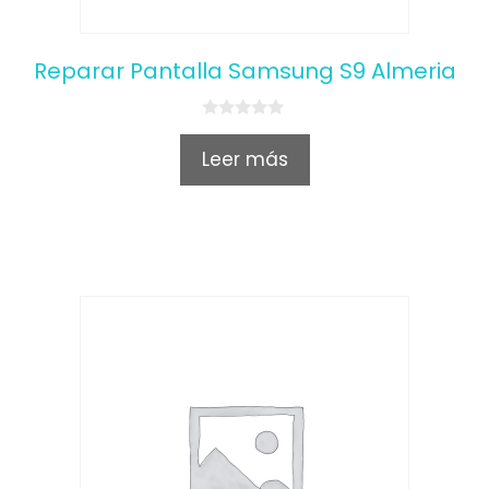
Reparar Pantalla Samsung S9 Almeria
0
o
Leer más
u
t
o
f
5