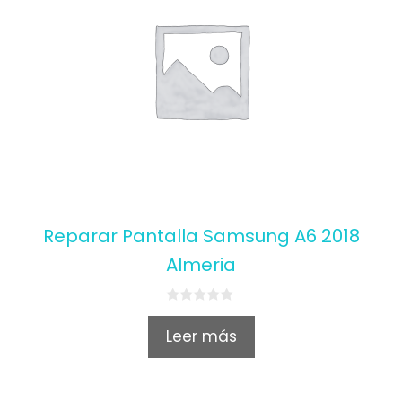
Reparar Pantalla Samsung A6 2018
Almeria
0
o
Leer más
u
t
o
f
5