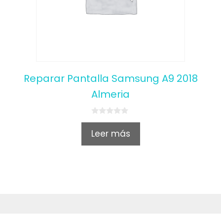
Reparar Pantalla Samsung A9 2018
Almeria
0
o
Leer más
u
t
o
f
5