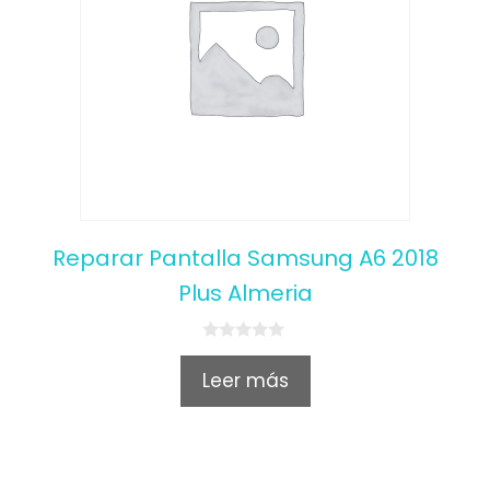
Reparar Pantalla Samsung A6 2018
Plus Almeria
0
o
Leer más
u
t
o
f
5