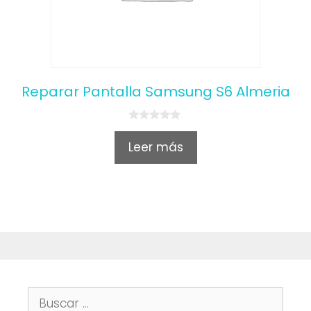
Reparar Pantalla Samsung S6 Almeria
0
o
Leer más
u
t
o
f
5
Buscar: