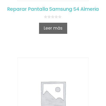
Reparar Pantalla Samsung S4 Almeria
0
o
Leer más
u
t
o
f
5