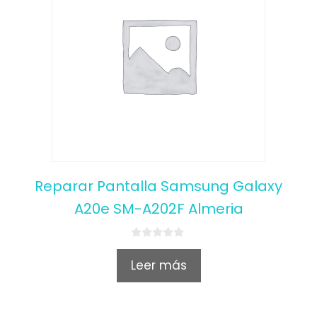
Reparar Pantalla Samsung Galaxy
A20e SM-A202F Almeria
0
o
Leer más
u
t
o
f
5