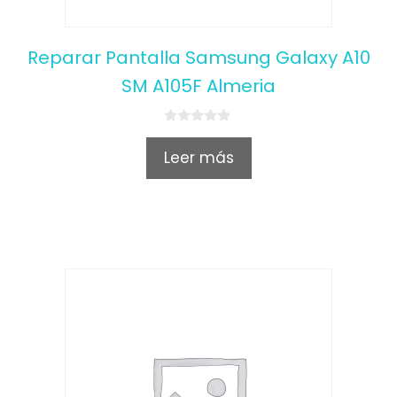
Reparar Pantalla Samsung Galaxy A10
SM A105F Almeria
0
o
Leer más
u
t
o
f
5