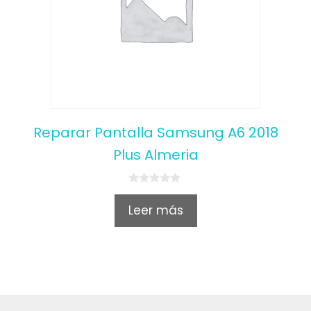
Reparar Pantalla Samsung A6 2018
Plus Almeria
0
o
Leer más
u
t
o
f
5