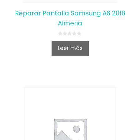
Reparar Pantalla Samsung A6 2018
Almeria
0
o
Leer más
u
t
o
f
5