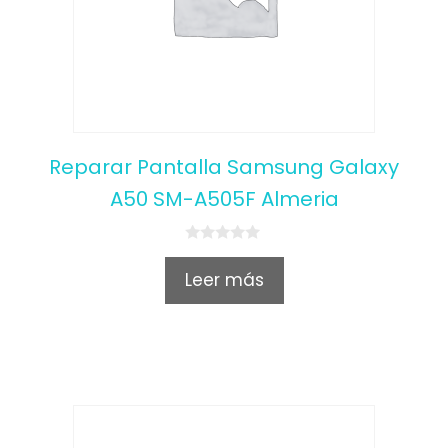
Reparar Pantalla Samsung Galaxy
A50 SM-A505F Almeria
0
o
Leer más
u
t
o
f
5