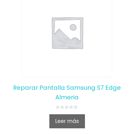
Reparar Pantalla Samsung S7 Edge
Almeria
0
o
Leer más
u
t
o