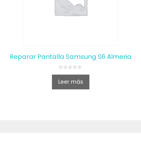
Reparar Pantalla Samsung S6 Almeria
0
o
Leer más
u
t
o
f
5