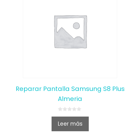
Reparar Pantalla Samsung S8 Plus
Almeria
0
o
Leer más
u
t
o
f