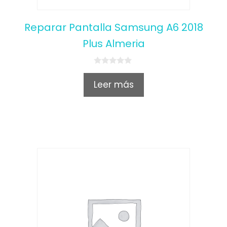
Reparar Pantalla Samsung A6 2018
Plus Almeria
0
o
Leer más
u
t
o
f
5