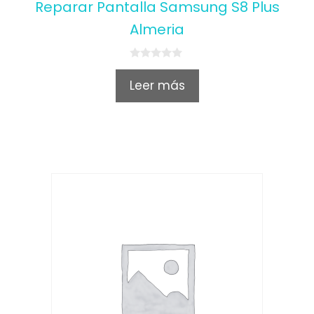
Reparar Pantalla Samsung S8 Plus
Almeria
0
o
Leer más
u
t
o
f
5