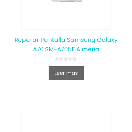
Reparar Pantalla Samsung Galaxy
A70 SM-A705F Almeria
0
o
Leer más
u
t
o
f
5