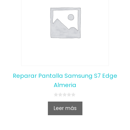
Reparar Pantalla Samsung S7 Edge
Almeria
0
o
Leer más
u
t
o
f
5