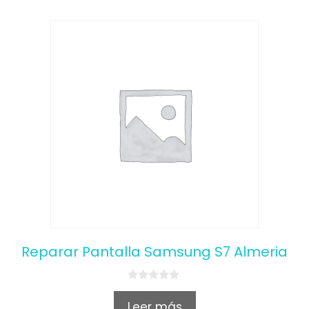
Reparar Pantalla Samsung S7 Almeria
0
o
Leer más
u