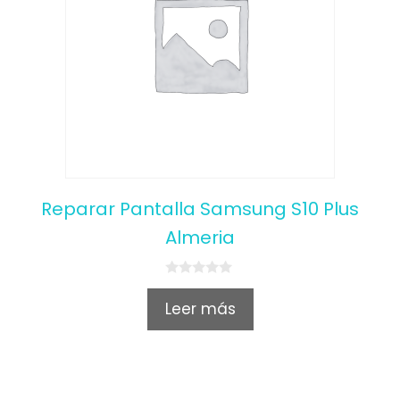
Reparar Pantalla Samsung S10 Plus
Almeria
0
o
Leer más
u
t
o
f
5