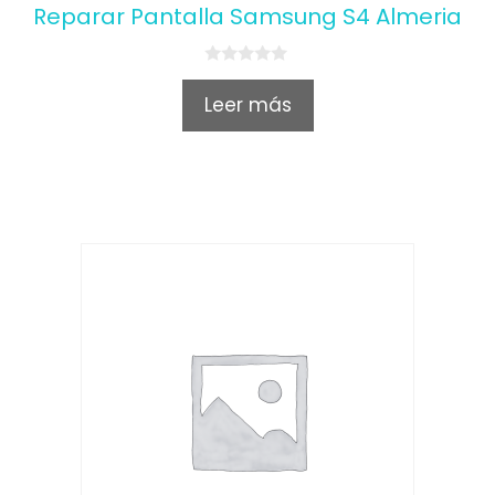
Reparar Pantalla Samsung S4 Almeria
0
o
Leer más
u
t
o
f
5