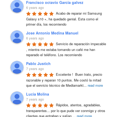
Francisco octavio Garcia galvez
6 years ago
Acabo de reparar mi Samsung 
Galaxy s10 +, ha quedado genial. Esta como el 
primer día, los recomiendo
Jose Antonio Medina Manuel
6 years ago
Servicio de reparación impecable 
, mientra me estaba tomando un café me han 
reparado el teléfono. Los recomiendo
Pablo Justich
7 years ago
Excelente !  Buen trato, precio 
razonable y reparan 10 puntos. Me costó la mitad 
que el servicio técnico de Mediamarkt
...
read more
Lucia Molina
7 years ago
Rápidos, atentos, agradables, 
transparentes... por lo que pude ver conmigo y otros 
clientes que entraban y salían.
...
read more