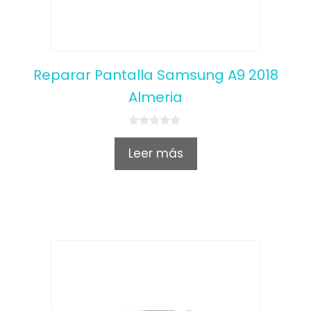
Reparar Pantalla Samsung A9 2018
Almeria
0
o
Leer más
u
t
o
f
5