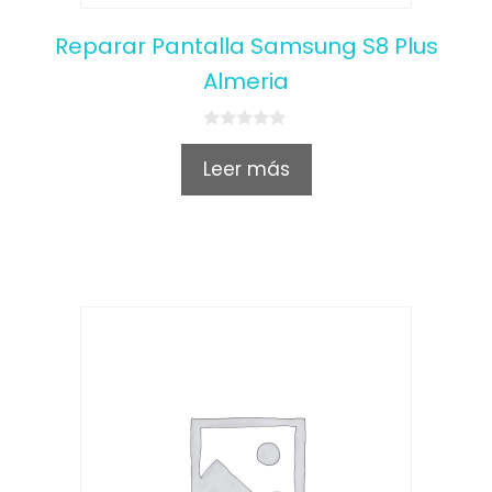
Reparar Pantalla Samsung S8 Plus
Almeria
0
o
Leer más
u
t
o
f
5