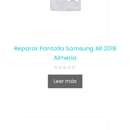
Reparar Pantalla Samsung A6 2018
Almeria
0
o
Leer más
u
t
o
f
5