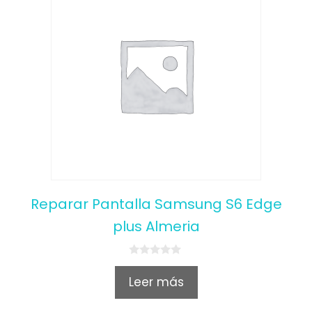
Reparar Pantalla Samsung S6 Edge
plus Almeria
0
o
Leer más
u
t
o