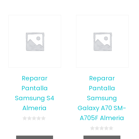
Reparar
Reparar
Pantalla
Pantalla
Samsung S4
Samsung
Almeria
Galaxy A70 SM-
A705F Almeria
0
o
u
0
t