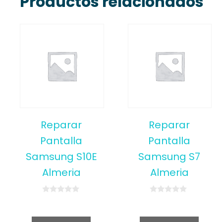
Productos relacionados
Reparar
Reparar
Pantalla
Pantalla
Samsung S10E
Samsung S7
Almeria
Almeria
0
0
o
o
u
u
t
t