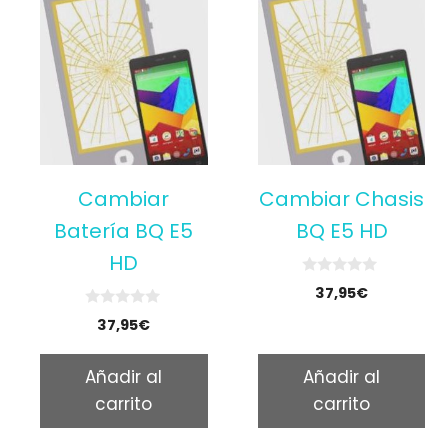
Cambiar
Cambiar Chasis
Batería BQ E5
BQ E5 HD
HD
0
37,95
€
o
u
0
37,95
€
t
o
o
u
f
t
5
Añadir al
Añadir al
o
f
carrito
carrito
5