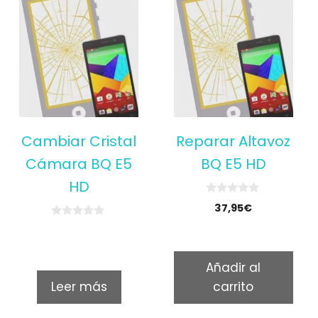
Cambiar Cristal
Reparar Altavoz
Cámara BQ E5
BQ E5 HD
HD
0
37,95
€
o
u
0
t
o
o
u
f
t
5
Añadir al
o
f
Leer más
carrito
5