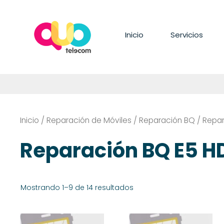
Saltar
al
contenido
Inicio
Servicios
Inicio
/
Reparación de Móviles
/
Reparación BQ
/ Repar
Reparación BQ E5 H
Mostrando 1–9 de 14 resultados