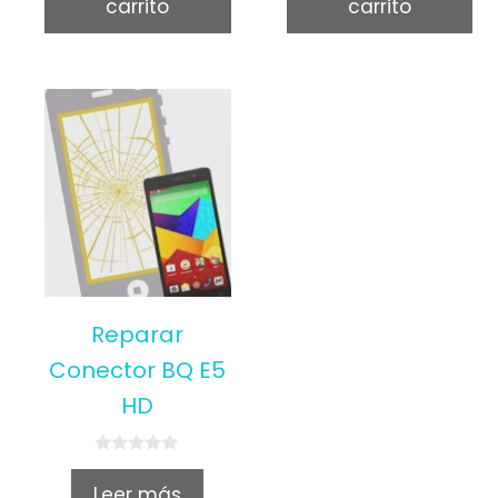
carrito
carrito
5
Reparar
Conector BQ E5
HD
0
o
Leer más
u