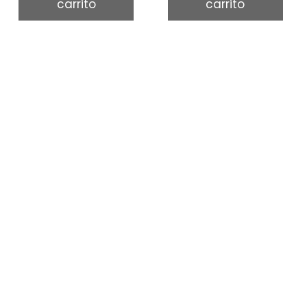
carrito
carrito
5
5