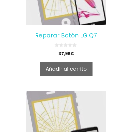
Reparar Botón LG Q7
0
37,95
€
o
u
t
Añadir al carrito
o
f
5