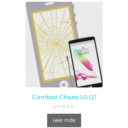
Cambiar Chasis LG Q7
0
o
Leer más
u
t