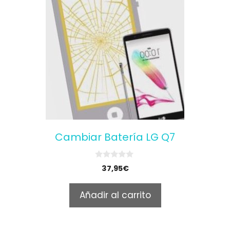
Cambiar Batería LG Q7
0
37,95
€
o
u
t
Añadir al carrito
o
f
5