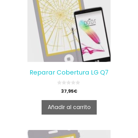
Reparar Cobertura LG Q7
0
37,95
€
o
u
t
Añadir al carrito
o
f
5