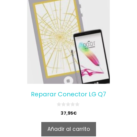
Reparar Conector LG Q7
0
37,95
€
o
u
t
Añadir al carrito
o
f
5