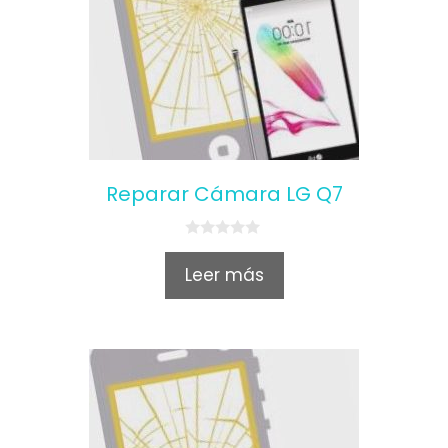
Reparar Cámara LG Q7
0
o
Leer más
u
t
o
f
5