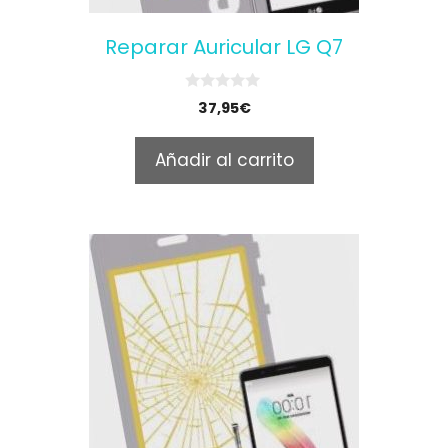
Reparar Auricular LG Q7
0
37,95
€
o
u
t
Añadir al carrito
o
f
5