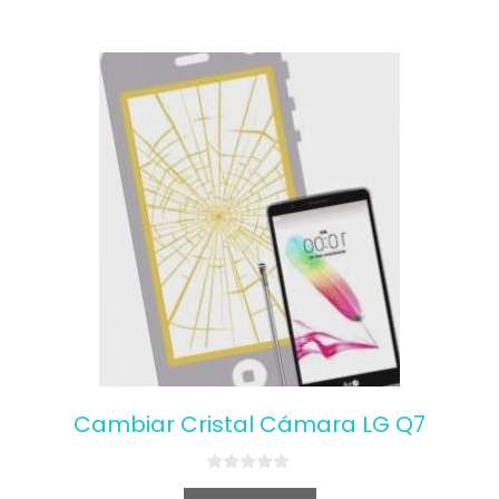
o
f
5
Cambiar Cristal Cámara LG Q7
0