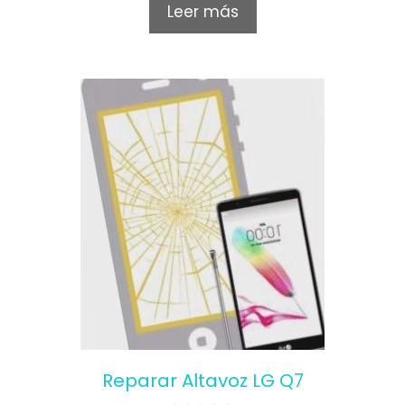
o
Leer más
u
t
o
f
5
Reparar Altavoz LG Q7