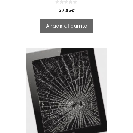
0
37,95
€
o
u
t
Añadir al carrito
o
f
5