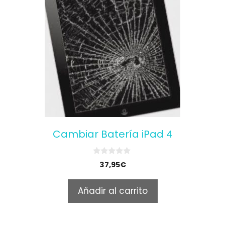
Cambiar Batería iPad 4
0
37,95
€
o
u
t
Añadir al carrito
o
f
5