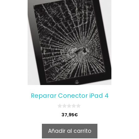
Reparar Conector iPad 4
0
37,95
€
o
u
t
Añadir al carrito
o
f
5