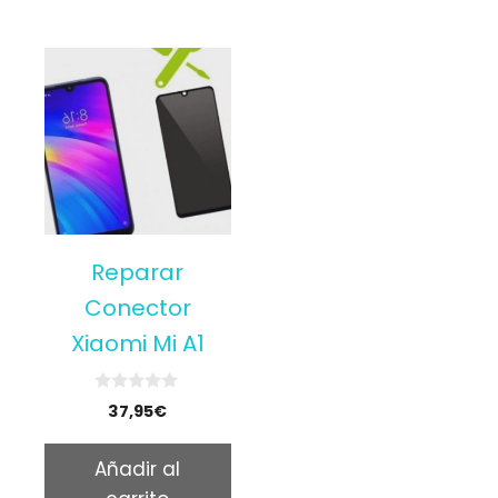
Reparar
Conector
Xiaomi Mi A1
0
37,95
€
o
u
t
Añadir al
o
f
5