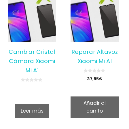
Cambiar Cristal
Reparar Altavoz
Cámara Xiaomi
Xiaomi Mi A1
Mi A1
0
37,95
€
o
u
0
t
o
o
u
f
t
5
Añadir al
o
f
Leer más
carrito
5