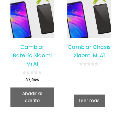
Cambiar
Cambiar Chasis
Batería Xiaomi
Xiaomi Mi A1
Mi A1
0
o
u
0
37,95
€
t
o
o
u
f
t
5
Añadir al
o
f
carrito
Leer más
5