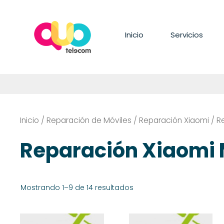
Saltar
al
contenido
Inicio
Servicios
Inicio
/
Reparación de Móviles
/
Reparación Xiaomi
/ R
Reparación Xiaomi 
Mostrando 1–9 de 14 resultados