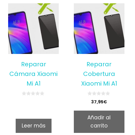
Reparar
Reparar
Cámara Xiaomi
Cobertura
Mi A1
Xiaomi Mi A1
0
0
37,95
€
o
o
u
u
t
t
Añadir al
o
o
f
f
Leer más
carrito
5
5