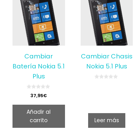
Cambiar
Cambiar Chasis
Batería Nokia 5.1
Nokia 5.1 Plus
Plus
0
o
u
0
37,95
€
t
o
o
u
f
t
5
Añadir al
o
f
carrito
Leer más
5