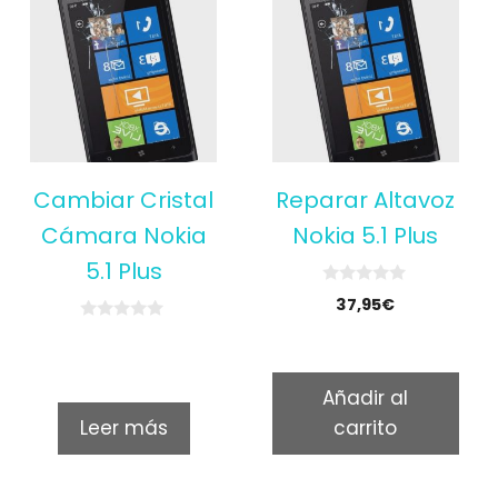
Cambiar Cristal
Reparar Altavoz
Cámara Nokia
Nokia 5.1 Plus
5.1 Plus
0
37,95
€
o
u
0
t
o
o
u
f
t
5
Añadir al
o
f
Leer más
carrito
5