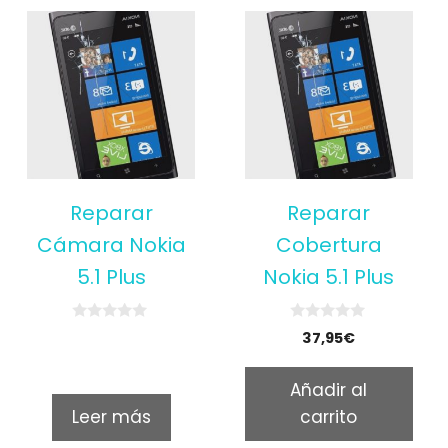
Reparar
Reparar
Cámara Nokia
Cobertura
5.1 Plus
Nokia 5.1 Plus
0
0
37,95
€
o
o
u
u
t
t
Añadir al
o
o
f
f
Leer más
carrito
5
5