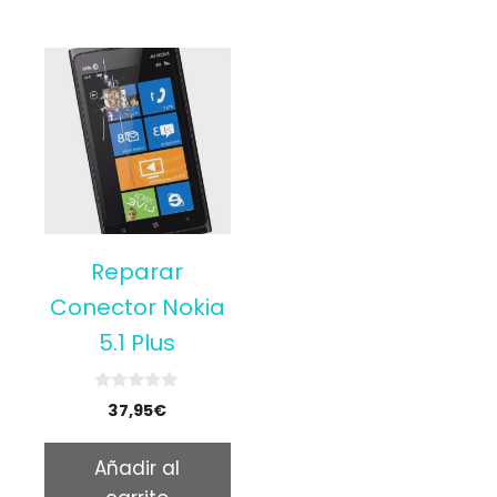
Reparar
Conector Nokia
5.1 Plus
0
37,95
€
o
u
t
Añadir al
o
f
5