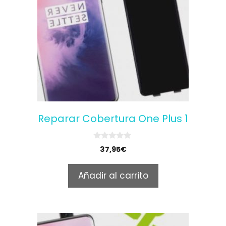
Reparar Cobertura One Plus 1
0
37,95
€
o
u
t
Añadir al carrito
o
f
5