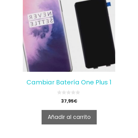
Cambiar Batería One Plus 1
0
37,95
€
o
u
t
Añadir al carrito
o
f
5