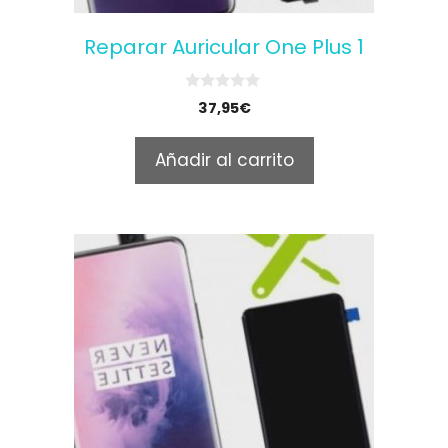
Reparar Auricular One Plus 1
0
37,95
€
o
u
t
Añadir al carrito
o
f
5