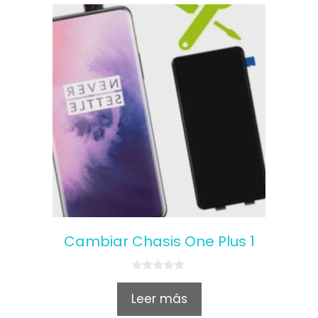
Cambiar Chasis One Plus 1
0
o
Leer más
u
t