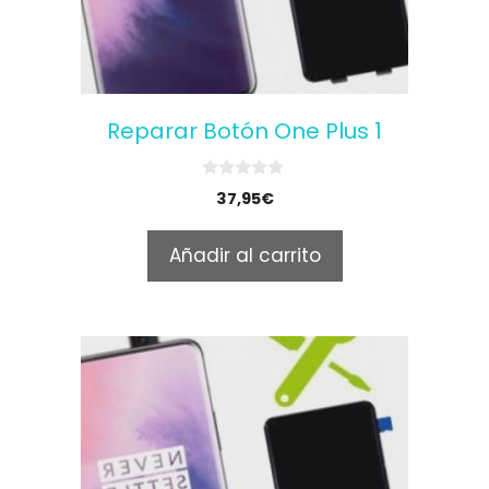
Reparar Botón One Plus 1
0
37,95
€
o
u
t
Añadir al carrito
o
f
5