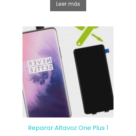
o
Leer más
u
t
o
f
5
Reparar Altavoz One Plus 1