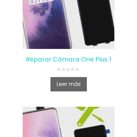
Reparar Cámara One Plus 1
0
o
Leer más
u
t
o
f
5