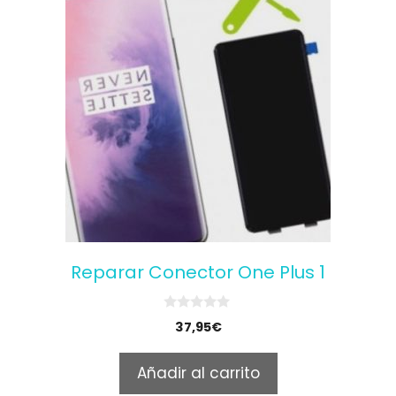
Reparar Conector One Plus 1
0
37,95
€
o
u
t
Añadir al carrito
o
f
5