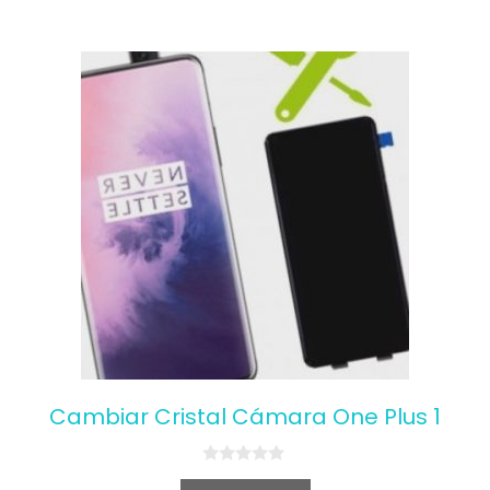
o
f
5
Cambiar Cristal Cámara One Plus 1
0