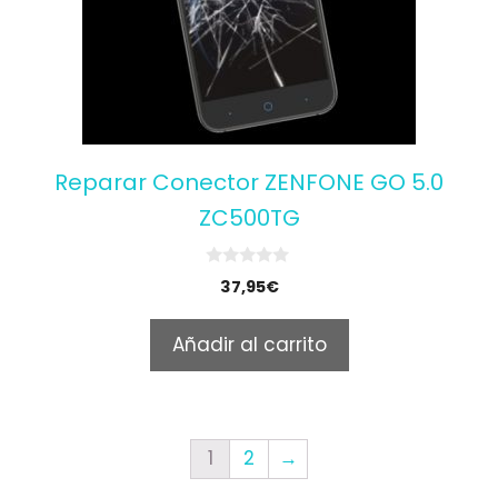
Reparar Conector ZENFONE GO 5.0
ZC500TG
0
37,95
€
o
u
t
Añadir al carrito
o
f
5
1
2
→