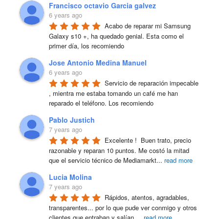
Francisco octavio Garcia galvez
6 years ago
Acabo de reparar mi Samsung 
Galaxy s10 +, ha quedado genial. Esta como el 
primer día, los recomiendo
Jose Antonio Medina Manuel
6 years ago
Servicio de reparación impecable 
, mientra me estaba tomando un café me han 
reparado el teléfono. Los recomiendo
Pablo Justich
7 years ago
Excelente !  Buen trato, precio 
razonable y reparan 10 puntos. Me costó la mitad 
que el servicio técnico de Mediamarkt
...
read more
Lucia Molina
7 years ago
Rápidos, atentos, agradables, 
transparentes... por lo que pude ver conmigo y otros 
clientes que entraban y salían.
...
read more