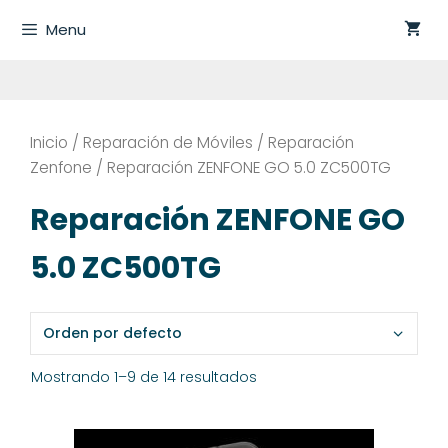
Saltar
Menu
al
contenido
Inicio
/
Reparación de Móviles
/
Reparación
Zenfone
/ Reparación ZENFONE GO 5.0 ZC500TG
Reparación ZENFONE GO
5.0 ZC500TG
Mostrando 1–9 de 14 resultados