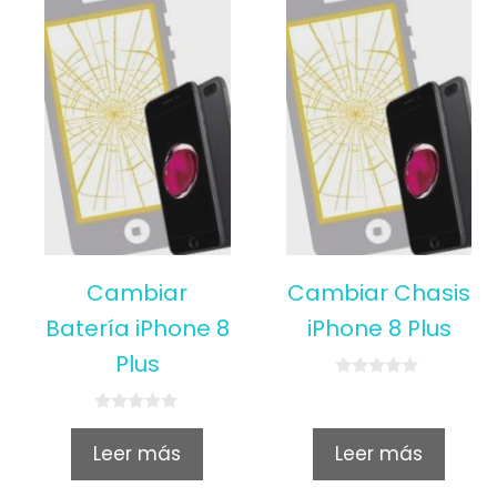
Cambiar
Cambiar Chasis
Batería iPhone 8
iPhone 8 Plus
Plus
0
o
u
0
t
o
Leer más
Leer más
o
u
f
t
5
o