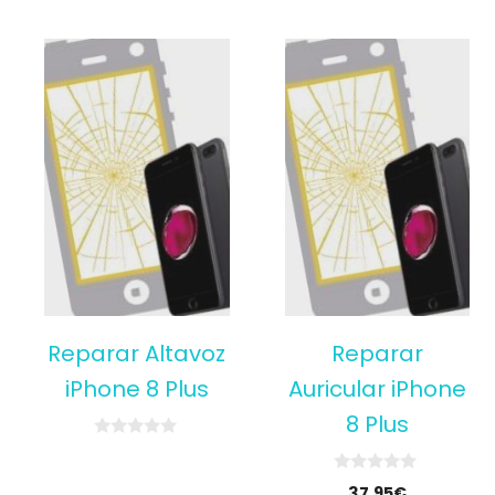
f
5
Reparar Altavoz
Reparar
iPhone 8 Plus
Auricular iPhone
8 Plus
0
o
u
0
37,95
€