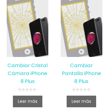
Cambiar Cristal
Cambiar
Cámara iPhone
Pantalla iPhone
8 Plus
8 Plus
0
0
o
o
Leer más
Leer más
u
u
t
t
o
o