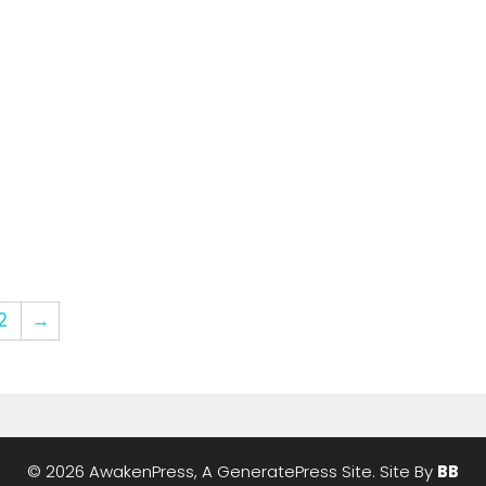
2
→
© 2026 AwakenPress, A
GeneratePress
Site. Site By
BB