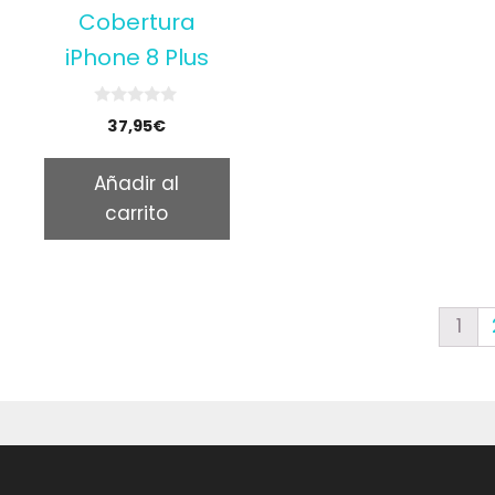
Cobertura
iPhone 8 Plus
0
37,95
€
o
u
t
Añadir al
o
f
carrito
5
1