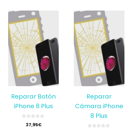
f
f
5
5
Reparar Botón
Reparar
iPhone 8 Plus
Cámara iPhone
8 Plus
0
37,95
€
o
u
0