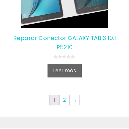
Reparar Conector GALAXY TAB 3 10.1
P5210
0
o
Leer más
u
t
o
f
5
1
2
→