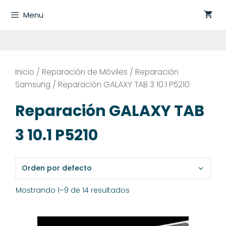
Saltar
Menu
al
contenido
Inicio
/
Reparación de Móviles
/
Reparación
Samsung
/ Reparación GALAXY TAB 3 10.1 P5210
Reparación GALAXY TAB
3 10.1 P5210
Mostrando 1–9 de 14 resultados