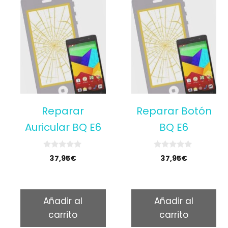
Reparar
Reparar Botón
Auricular BQ E6
BQ E6
0
0
37,95
€
37,95
€
o
o
u
u
t
t
o
o
f
f
5
5
Añadir al
Añadir al
carrito
carrito