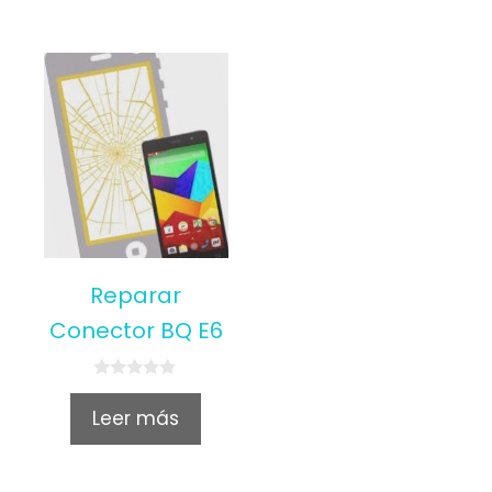
Reparar
Conector BQ E6
0
o
Leer más
u
t
o
f
5