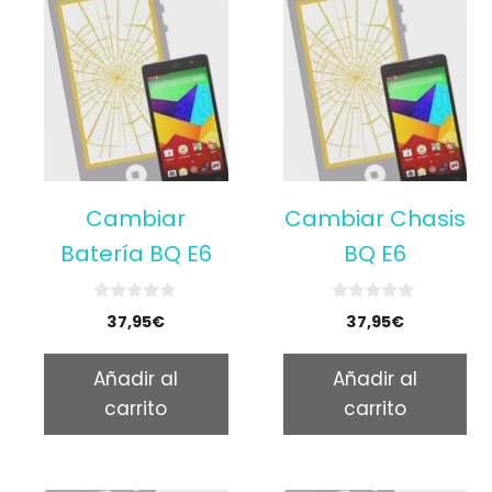
Cambiar
Cambiar Chasis
Batería BQ E6
BQ E6
0
0
37,95
€
37,95
€
o
o
u
u
t
t
Añadir al
Añadir al
o
o
f
f
carrito
carrito
5
5