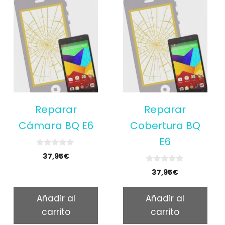
Reparar
Reparar
Cámara BQ E6
Cobertura BQ
E6
0
37,95
€
o
u
0
37,95
€
t
o
o
u
f
t
5
Añadir al
Añadir al
o
f
carrito
carrito
5