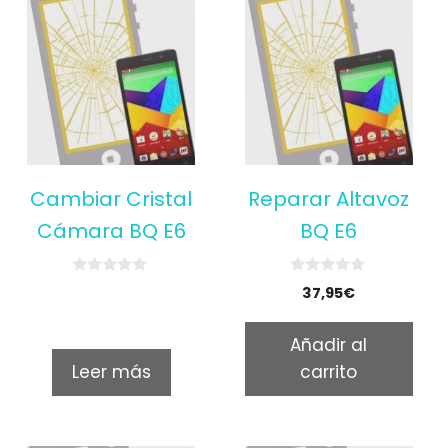
Cambiar Cristal
Reparar Altavoz
Cámara BQ E6
BQ E6
0
0
37,95
€
o
o
u
u
t
t
Añadir al
o
o
f
f
Leer más
carrito
5
5