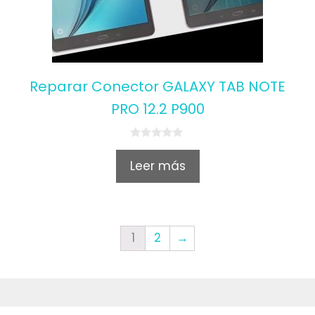
Reparar Conector GALAXY TAB NOTE
PRO 12.2 P900
0
o
Leer más
u
t
o
f
5
1
2
→