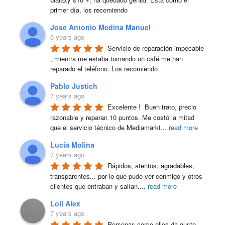
primer día, los recomiendo
Jose Antonio Medina Manuel
6 years ago
Servicio de reparación impecable 
, mientra me estaba tomando un café me han 
reparado el teléfono. Los recomiendo
Pablo Justich
7 years ago
Excelente !  Buen trato, precio 
razonable y reparan 10 puntos. Me costó la mitad 
que el servicio técnico de Mediamarkt
...
read more
Lucia Molina
7 years ago
Rápidos, atentos, agradables, 
transparentes... por lo que pude ver conmigo y otros 
clientes que entraban y salían.
...
read more
Loli Alex
7 years ago
Personas como ellos da gusto 