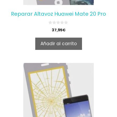
Reparar Altavoz Huawei Mate 20 Pro
0
37,95
€
o
u
t
Añadir al carrito
o
f
5