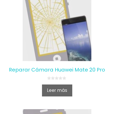
Reparar Cámara Huawei Mate 20 Pro
0
o
Leer más
u
t
o
f
5