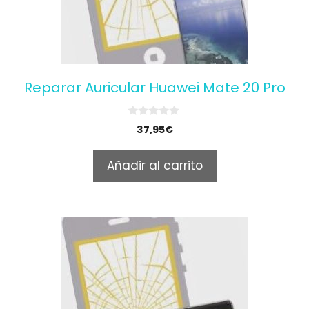
Reparar Auricular Huawei Mate 20 Pro
0
37,95
€
o
u
t
Añadir al carrito
o
f
5