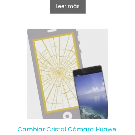
o
Leer más
u
t
o
f
5
Cambiar Cristal Cámara Huawei