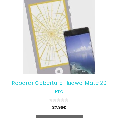
Reparar Cobertura Huawei Mate 20
Pro
0
37,95
€
o
u
t