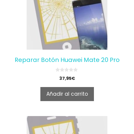
Reparar Botón Huawei Mate 20 Pro
0
37,95
€
o
u
t
Añadir al carrito
o
f
5