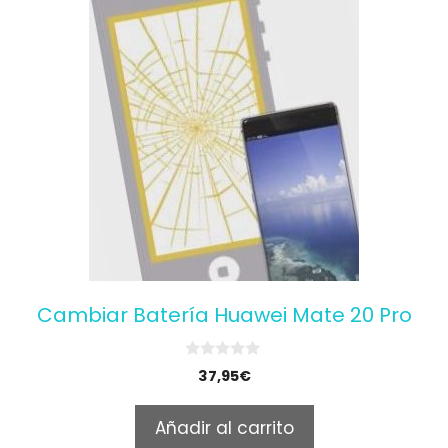
Cambiar Batería Huawei Mate 20 Pro
0
37,95
€
o
u
t
Añadir al carrito
o
f