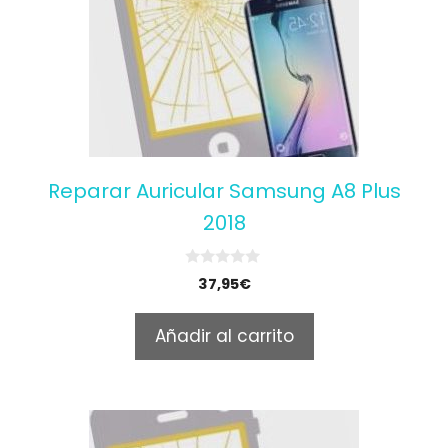
Reparar Auricular Samsung A8 Plus
2018
0
37,95
€
o
u
t
Añadir al carrito
o
f
5