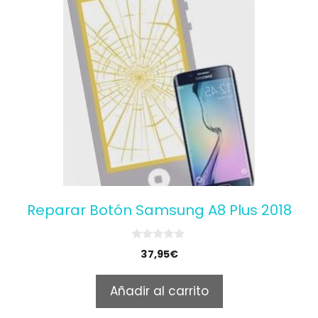
Reparar Botón Samsung A8 Plus 2018
0
37,95
€
o
u
t
Añadir al carrito
o
f
5