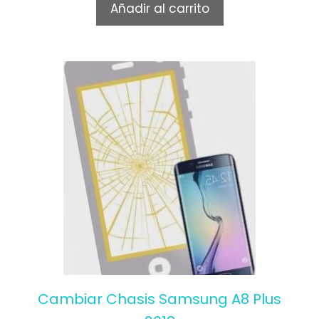
Añadir al carrito
o
f
5
Cambiar Chasis Samsung A8 Plus