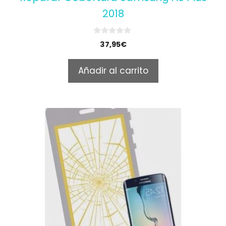
2018
0
37,95
€
o
u
t
Añadir al carrito
o
f
5