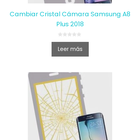
Cambiar Cristal Cámara Samsung A8
Plus 2018
0
o
Leer más
u
t
o
f
5