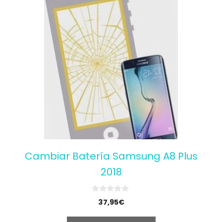
Cambiar Batería Samsung A8 Plus
2018
0
37,95
€
o
u
t