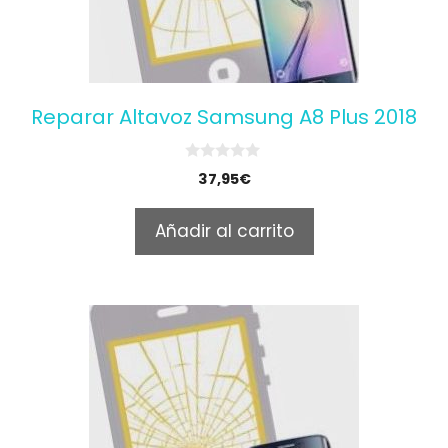
Reparar Altavoz Samsung A8 Plus 2018
0
37,95
€
o
u
t
Añadir al carrito
o
f
5