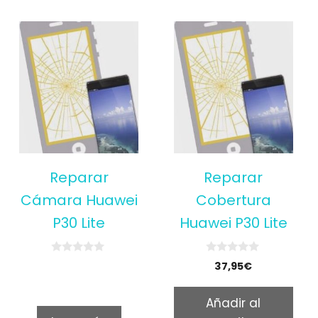
Reparar
Reparar
Cámara Huawei
Cobertura
P30 Lite
Huawei P30 Lite
0
0
37,95
€
o
o
u
u
t
t
Añadir al
o
o
f
f