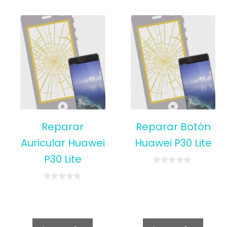
Reparar
Reparar Botón
Auricular Huawei
Huawei P30 Lite
P30 Lite
0
o
u
0
t
o
o
u
f
t
5
o
f