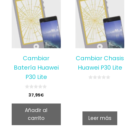
Cambiar
Cambiar Chasis
Batería Huawei
Huawei P30 Lite
P30 Lite
0
o
u
0
37,95
€
t
o
o
u
f
t
5
Añadir al
o
f
carrito
Leer más
5