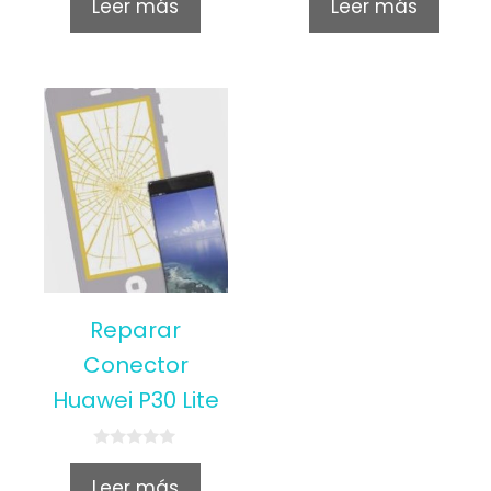
Leer más
Leer más
5
Reparar
Conector
Huawei P30 Lite
0
o
Leer más
u