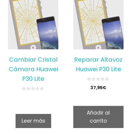
Cambiar Cristal
Reparar Altavoz
Cámara Huawei
Huawei P30 Lite
P30 Lite
0
37,95
€
o
u
0
t
o
o
u
f
t
5
Añadir al
o
f
Leer más
carrito
5