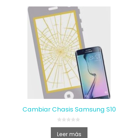
5
Cambiar Chasis Samsung S10
0
o
Leer más
u