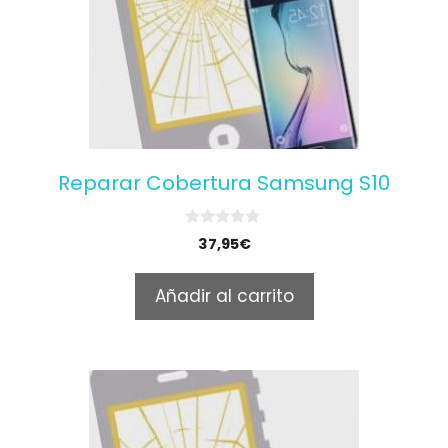
Reparar Cobertura Samsung S10
0
37,95
€
o
u
t
Añadir al carrito
o
f
5