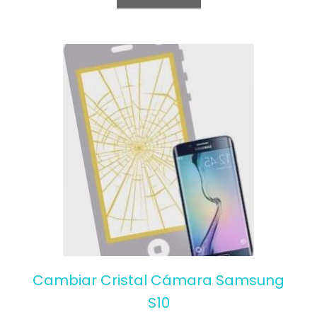
t
o
f
5
Cambiar Cristal Cámara Samsung
S10