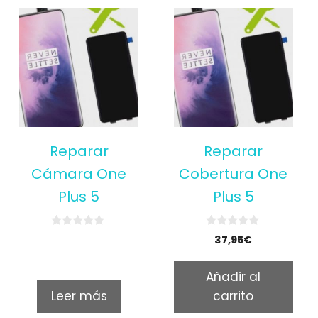
Reparar
Reparar
Cámara One
Cobertura One
Plus 5
Plus 5
0
0
37,95
€
o
o
u
u
t
t
Añadir al
o
o
f
f
Leer más
carrito
5
5