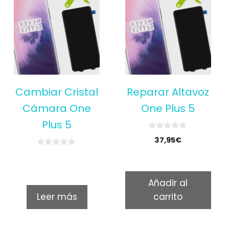
Cambiar Cristal
Reparar Altavoz
Cámara One
One Plus 5
Plus 5
0
37,95
€
o
u
0
t
o
o
u
f
t
5
Añadir al
o
f
Leer más
carrito
5