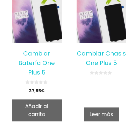
Cambiar
Cambiar Chasis
Batería One
One Plus 5
Plus 5
0
o
u
0
37,95
€
t
o
o
u
f
t
5
Añadir al
o
f
carrito
Leer más
5