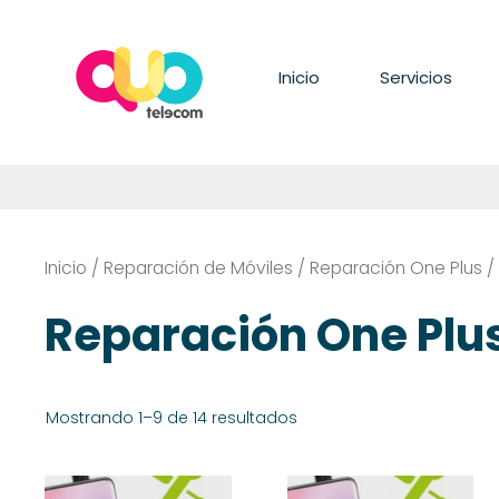
Saltar
al
contenido
Inicio
Servicios
Inicio
/
Reparación de Móviles
/
Reparación One Plus
/
Reparación One Plu
Mostrando 1–9 de 14 resultados