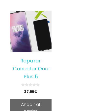
Reparar
Conector One
Plus 5
0
37,95
€
o
u
t
Añadir al
o
f
5