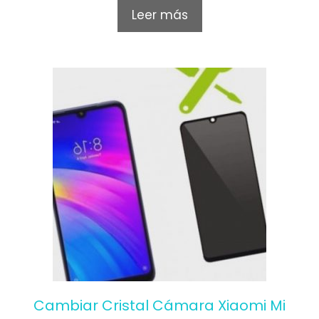
o
Leer más
u
t
o
f
5
Cambiar Cristal Cámara Xiaomi Mi