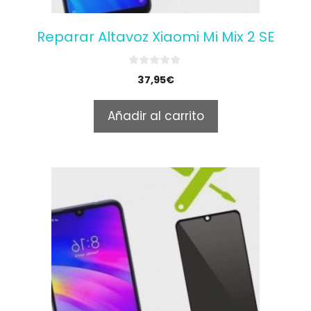
Reparar Altavoz Xiaomi Mi Mix 2 SE
0
37,95
€
o
u
t
Añadir al carrito
o
f
5