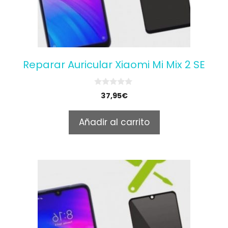
Reparar Auricular Xiaomi Mi Mix 2 SE
0
37,95
€
o
u
t
Añadir al carrito
o
f
5