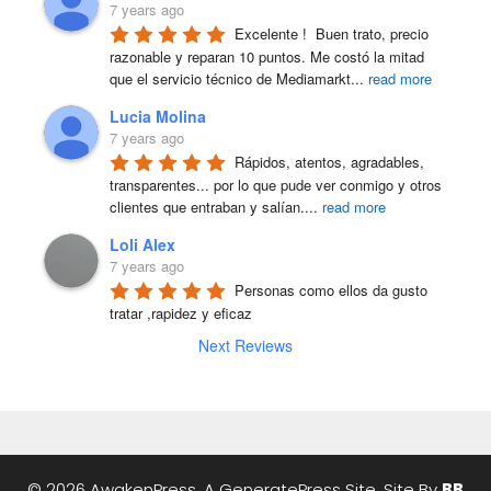
7 years ago
Excelente !  Buen trato, precio 
razonable y reparan 10 puntos. Me costó la mitad 
que el servicio técnico de Mediamarkt
...
read more
Lucia Molina
7 years ago
Rápidos, atentos, agradables, 
transparentes... por lo que pude ver conmigo y otros 
clientes que entraban y salían.
...
read more
Loli Alex
7 years ago
Personas como ellos da gusto 
tratar ,rapidez y eficaz
Next Reviews
© 2026 AwakenPress, A
GeneratePress
Site. Site By
BB