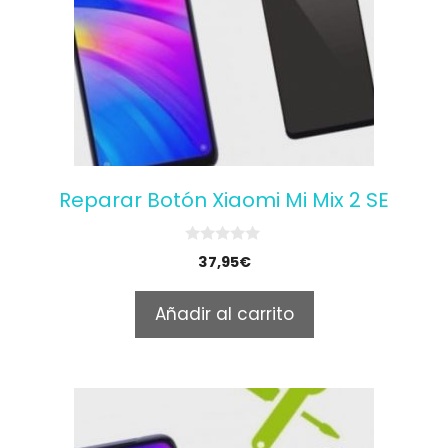
Reparar Botón Xiaomi Mi Mix 2 SE
0
37,95
€
o
u
t
Añadir al carrito
o
f
5