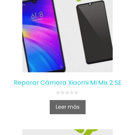
Reparar Cámara Xiaomi Mi Mix 2 SE
0
o
Leer más
u
t
o
f
5