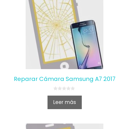
Reparar Cámara Samsung A7 2017
0
o
Leer más
u
t
o
f
5