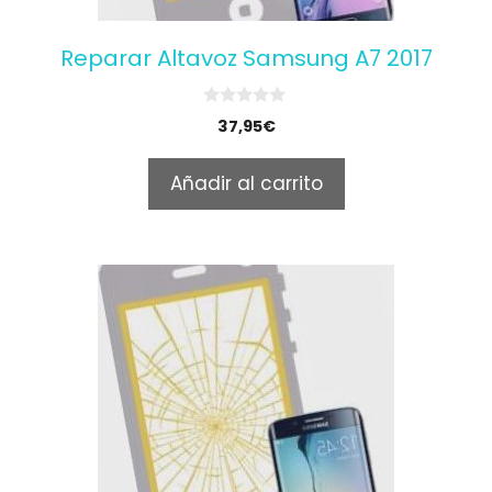
Reparar Altavoz Samsung A7 2017
0
37,95
€
o
u
t
Añadir al carrito
o
f
5