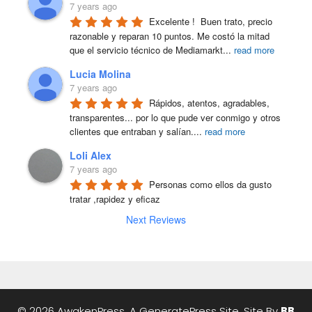
7 years ago
Excelente !  Buen trato, precio 
razonable y reparan 10 puntos. Me costó la mitad 
que el servicio técnico de Mediamarkt
...
read more
Lucia Molina
7 years ago
Rápidos, atentos, agradables, 
transparentes... por lo que pude ver conmigo y otros 
clientes que entraban y salían.
...
read more
Loli Alex
7 years ago
Personas como ellos da gusto 
tratar ,rapidez y eficaz
Next Reviews
© 2026 AwakenPress, A
GeneratePress
Site. Site By
BB