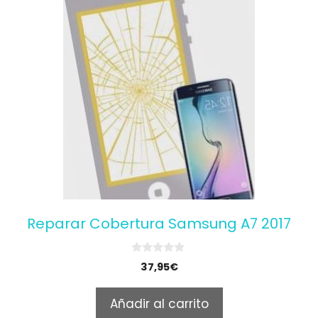
Reparar Cobertura Samsung A7 2017
0
37,95
€
o
u
t
Añadir al carrito
o
f