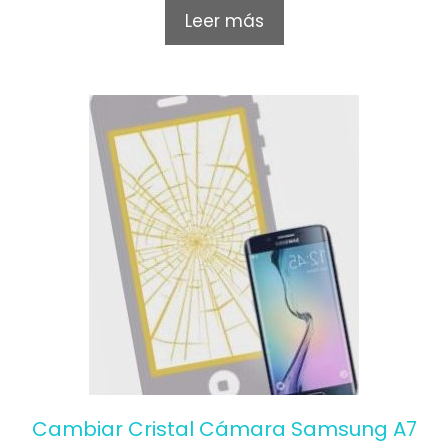
o
Leer más
u
t
o
f
5
Cambiar Cristal Cámara Samsung A7