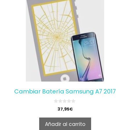
Cambiar Batería Samsung A7 2017
0
37,95
€
o
u
t
Añadir al carrito
o
f