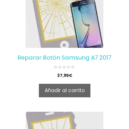
Reparar Botón Samsung A7 2017
0
37,95
€
o
u
t
Añadir al carrito
o
f
5