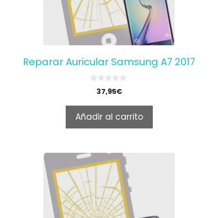
Reparar Auricular Samsung A7 2017
0
37,95
€
o
u
t
Añadir al carrito
o
f
5