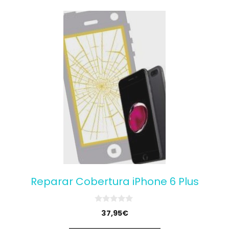
5
Reparar Cobertura iPhone 6 Plus
0
37,95
€
o
u