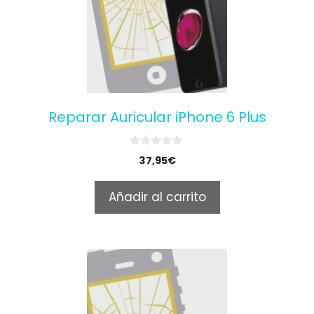
Reparar Auricular iPhone 6 Plus
0
37,95
€
o
u
t
Añadir al carrito
o
f
5