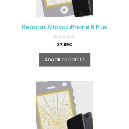
Reparar Altavoz iPhone 6 Plus
0
37,95
€
o
u
t
Añadir al carrito
o
f
5