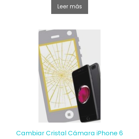
o
Leer más
u
t
o
f
5
Cambiar Cristal Cámara iPhone 6