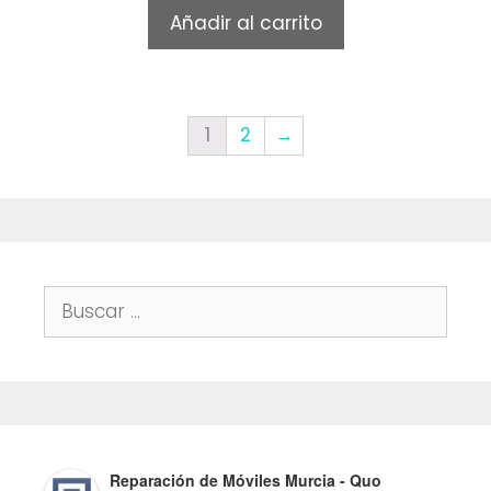
t
Añadir al carrito
o
f
5
1
2
→
Buscar:
Reparación de Móviles Murcia - Quo