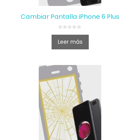
Cambiar Pantalla iPhone 6 Plus
0
o
Leer más
u
t
o
f
5