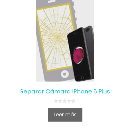
Reparar Cámara iPhone 6 Plus
0
o
Leer más
u
t
o
f