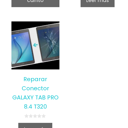
carrito
Leer más
Reparar
Conector
GALAXY TAB PRO
8.4 T320
0
o