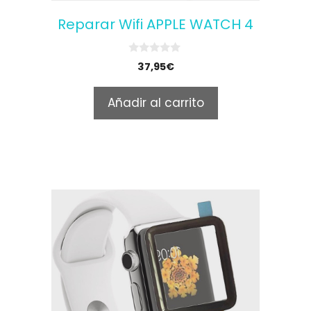
Reparar Wifi APPLE WATCH 4
0
37,95
€
o
u
t
Añadir al carrito
o
f
5