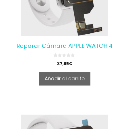
Reparar Cámara APPLE WATCH 4
0
37,95
€
o
u
t
Añadir al carrito
o
f
5