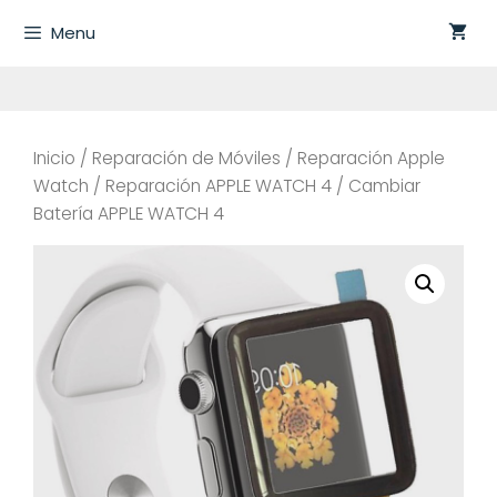
Saltar
Menu
al
contenido
Inicio
/
Reparación de Móviles
/
Reparación Apple
Watch
/
Reparación APPLE WATCH 4
/ Cambiar
Batería APPLE WATCH 4