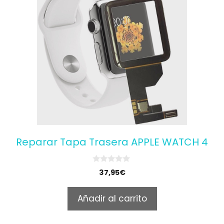
Reparar Tapa Trasera APPLE WATCH 4
0
37,95
€
o
u
t
Añadir al carrito
o
f
5