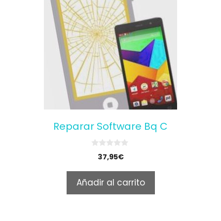
Reparar Software Bq C
0
37,95
€
o
u
t
Añadir al carrito
o
f
5