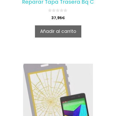
Reparar Tapa Trasera Bq C
0
37,95
€
o
u
t
Añadir al carrito
o
f
5