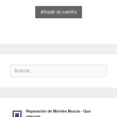
o
u
t
Añadir al carrito
o
f
5
Buscar:
Reparación de Móviles Murcia - Quo
telecom