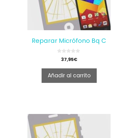
Reparar Micrófono Bq C
0
37,95
€
o
u
t
Añadir al carrito
o
f
5