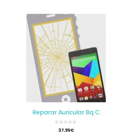
Reparar Auricular Bq C
0
37,95
€