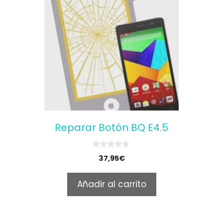
Reparar Botón BQ E4.5
0
37,95
€
o
u
t
Añadir al carrito
o
f
5