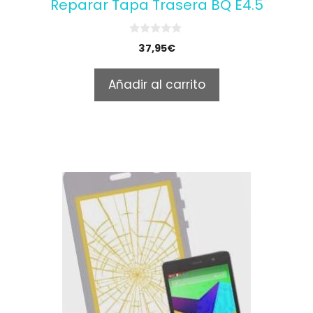
Reparar Tapa Trasera BQ E4.5
0
37,95
€
o
u
t
Añadir al carrito
o
f
5