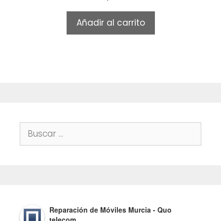
o
u
t
Añadir al carrito
o
f
5
Buscar:
Reparación de Móviles Murcia - Quo
telecom