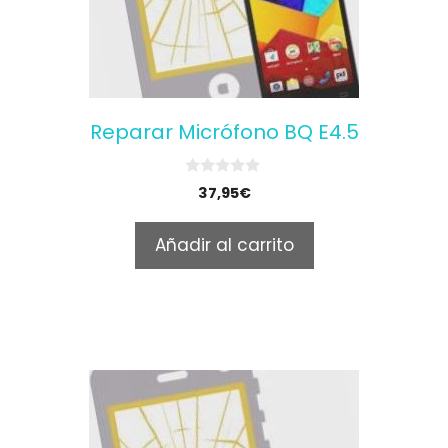
Reparar Micrófono BQ E4.5
0
37,95
€
o
u
t
Añadir al carrito
o
f
5