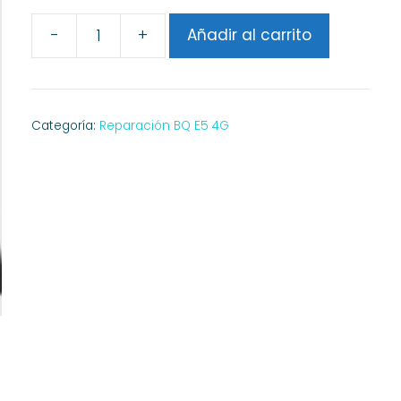
-
+
Añadir al carrito
Reparar
Wifi
BQ
E5
Categoría:
Reparación BQ E5 4G
4G
cantidad