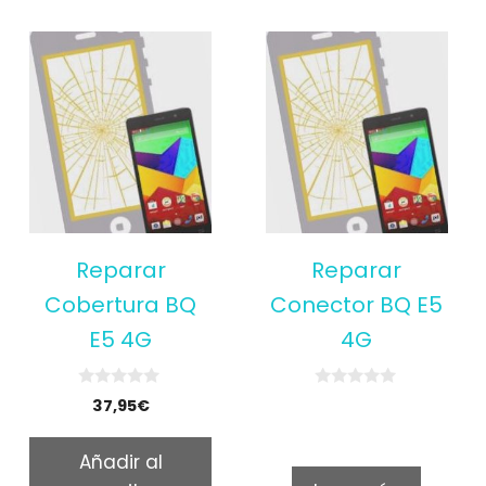
Reparar
Reparar
Cobertura BQ
Conector BQ E5
E5 4G
4G
0
0
37,95
€
o
o
u
u
t
t
Añadir al
o
o
f
f