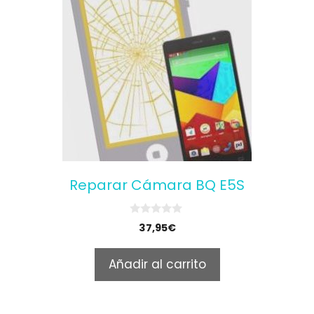
Reparar Cámara BQ E5S
0
37,95
€
o
u
t
Añadir al carrito
o
f
5