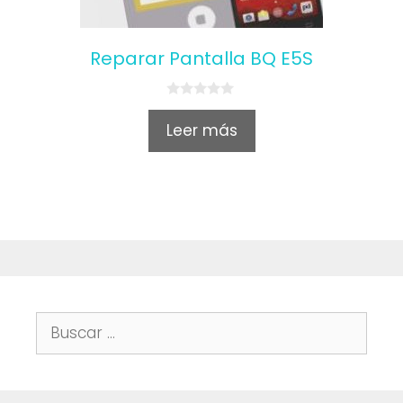
Reparar Pantalla BQ E5S
0
o
Leer más
u
t
o
f
5
Buscar: