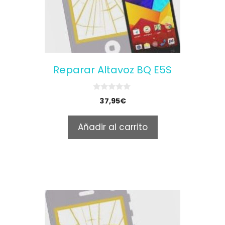
Reparar Altavoz BQ E5S
0
37,95
€
o
u
t
Añadir al carrito
o
f
5