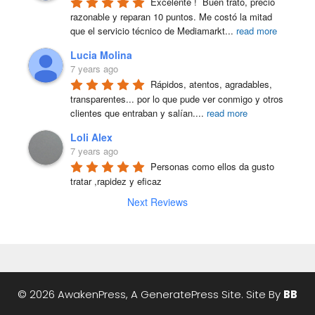
Excelente !  Buen trato, precio 
razonable y reparan 10 puntos. Me costó la mitad 
que el servicio técnico de Mediamarkt
...
read more
Lucia Molina
7 years ago
Rápidos, atentos, agradables, 
transparentes... por lo que pude ver conmigo y otros 
clientes que entraban y salían.
...
read more
Loli Alex
7 years ago
Personas como ellos da gusto 
tratar ,rapidez y eficaz
Next Reviews
© 2026 AwakenPress, A
GeneratePress
Site. Site By
BB