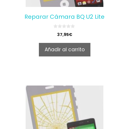
Reparar Cámara BQ U2 Lite
0
37,95
€
o
u
t
Añadir al carrito
o
f
5