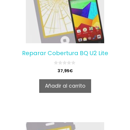
Reparar Cobertura BQ U2 Lite
0
37,95
€
o
u
t
Añadir al carrito
o
f
5