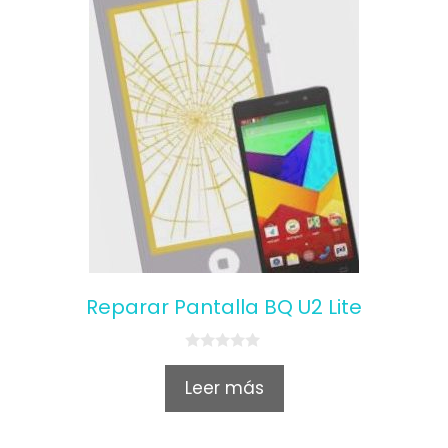
Reparar Pantalla BQ U2 Lite
0
o
Leer más
u
t
o
f
5