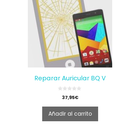
Reparar Auricular BQ V
0
37,95
€
o
u
t
Añadir al carrito
o
f
5