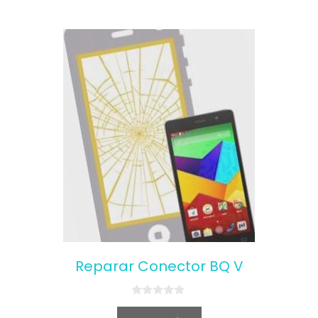
Reparar Conector BQ V
0
o