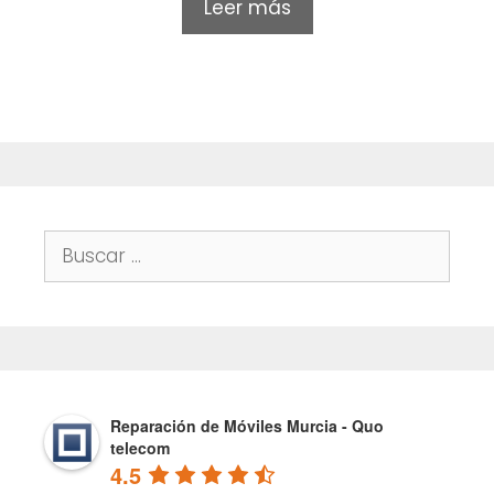
Leer más
u
t
o
f
5
Buscar:
Reparación de Móviles Murcia - Quo
telecom
4.5