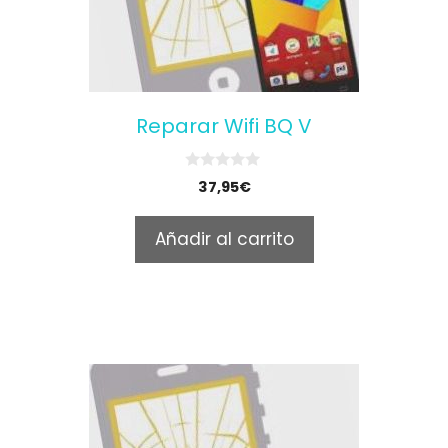
Reparar Wifi BQ V
0
37,95
€
o
u
t
Añadir al carrito
o
f
5