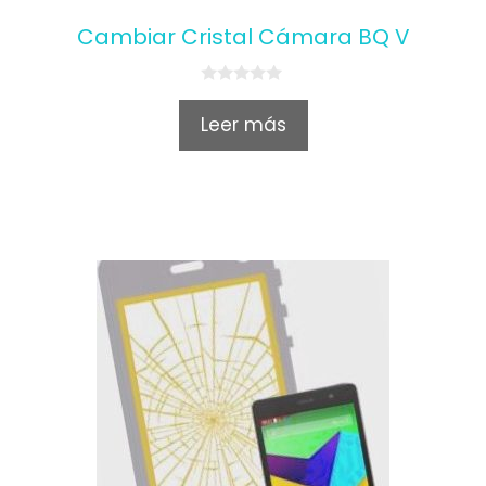
Cambiar Cristal Cámara BQ V
0
o
Leer más
u
t
o
f
5