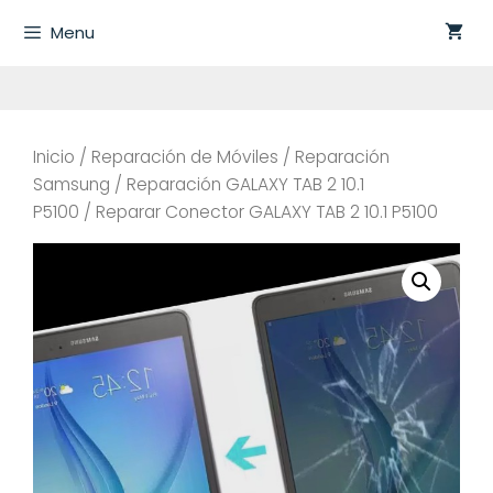
Saltar
Menu
al
contenido
Inicio
/
Reparación de Móviles
/
Reparación
Samsung
/
Reparación GALAXY TAB 2 10.1
P5100
/ Reparar Conector GALAXY TAB 2 10.1 P5100