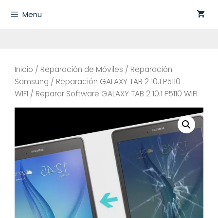
Saltar
Menu
al
contenido
Inicio
/
Reparación de Móviles
/
Reparación
Samsung
/
Reparación GALAXY TAB 2 10.1 P5110
WIFI
/ Reparar Software GALAXY TAB 2 10.1 P5110 WIFI