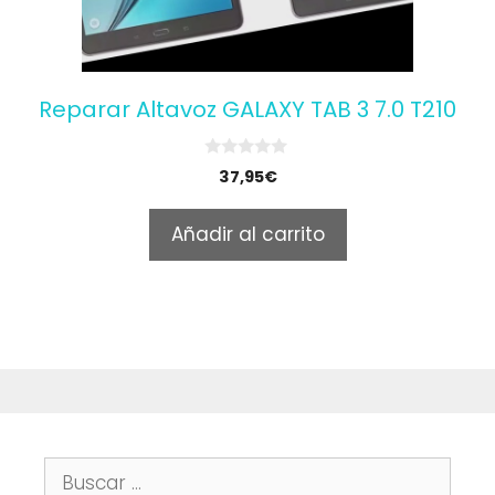
Reparar Altavoz GALAXY TAB 3 7.0 T210
0
37,95
€
o
u
t
Añadir al carrito
o
f
5
Buscar: