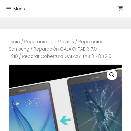
Saltar
Menu
al
contenido
Inicio
/
Reparación de Móviles
/
Reparación
Samsung
/
Reparación GALAXY TAB 3 7.0
T210
/ Reparar Cobertura GALAXY TAB 3 7.0 T210