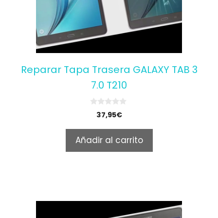
Reparar Tapa Trasera GALAXY TAB 3
7.0 T210
0
37,95
€
o
u
t
Añadir al carrito
o
f
5