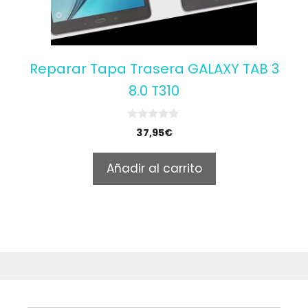
Reparar Tapa Trasera GALAXY TAB 3
8.0 T310
0
37,95
€
o
u
t
Añadir al carrito
o
f
5