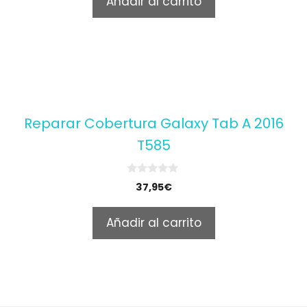
Añadir al carrito
f
5
Reparar Cobertura Galaxy Tab A 2016
T585
0
37,95
€
o
u
t
Añadir al carrito
o
f
5