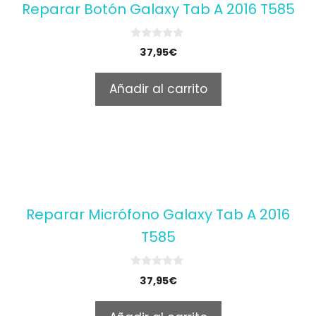
Reparar Botón Galaxy Tab A 2016 T585
0
37,95
€
o
u
t
Añadir al carrito
o
f
5
Reparar Micrófono Galaxy Tab A 2016
T585
0
37,95
€
o
u
t
o