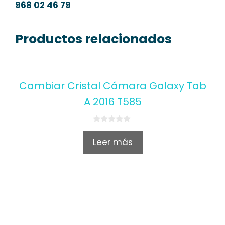
968 02 46 79
Productos relacionados
Cambiar Cristal Cámara Galaxy Tab
A 2016 T585
0
o
Leer más
u
t
o
f
5