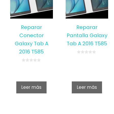
Reparar
Reparar
Conector
Pantalla Galaxy
Galaxy Tab A
Tab A 2016 T585
2016 T585
0
o
u
0
t
o
o
u
f
t
5
o
f
Leer más
Leer más
5